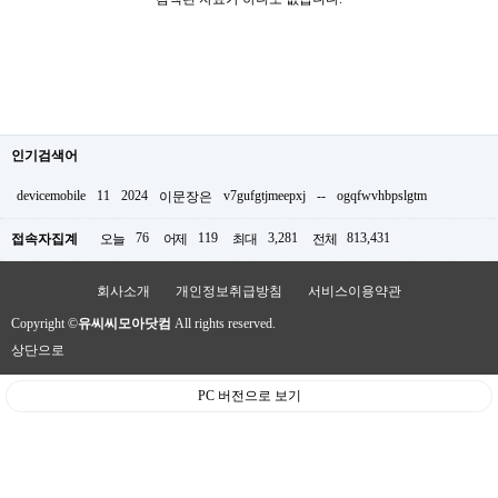
인기검색어
devicemobile
11
2024
v7gufgtjmeepxj
--
ogqfwvhbpslgtm
이문장은
76
119
3,281
813,431
접속자집계
오늘
어제
최대
전체
회사소개
개인정보취급방침
서비스이용약관
Copyright ©
유씨씨모아닷컴
All rights reserved.
상단으로
PC 버전으로 보기