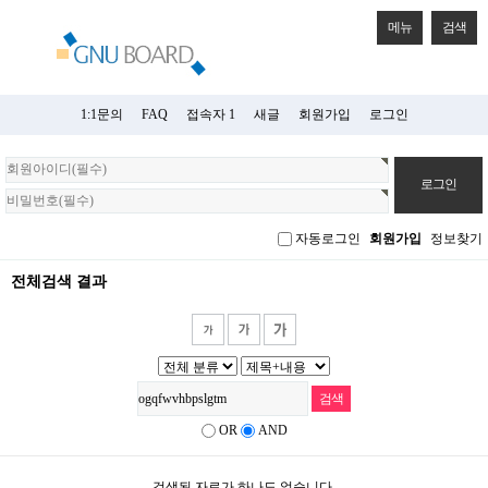
메뉴
검색
1:1문의
FAQ
접속자 1
새글
회원가입
로그인
회
원
로
그
자동로그인
회원가입
정보찾기
인
전체검색 결과
OR
AND
검색된 자료가 하나도 없습니다.