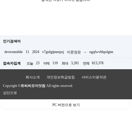
인기검색어
devicemobile
11
2024
v7gufgtjmeepxj
--
ogqfwvhbpslgtm
이문장은
23
119
3,281
813,378
접속자집계
오늘
어제
최대
전체
회사소개
개인정보취급방침
서비스이용약관
Copyright ©
유씨씨모아닷컴
All rights reserved.
상단으로
PC 버전으로 보기